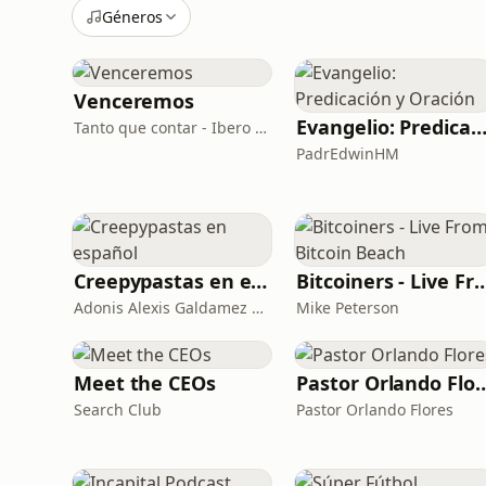
Géneros
Venceremos
Evangelio: Predicación y Oraci
Tanto que contar - Ibero 90.9 - Casa centroamérica
PadrEdwinHM
Creepypastas en español
Bitcoiners - Live From Bitc
Adonis Alexis Galdamez Tobar
Mike Peterson
Meet the CEOs
Pastor Orlando
Search Club
Pastor Orlando Flores