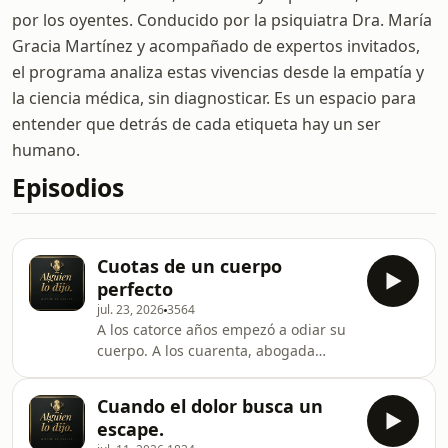
por los oyentes. Conducido por la psiquiatra Dra. María
Gracia Martínez y acompañado de expertos invitados,
el programa analiza estas vivencias desde la empatía y
la ciencia médica, sin diagnosticar. Es un espacio para
entender que detrás de cada etiqueta hay un ser
humano.
Episodios
Cuotas de un cuerpo
perfecto
jul. 23, 2026
3564
A los catorce años empezó a odiar su
cuerpo. A los cuarenta, abogada
exitosa, sigue sin quererlo. En este
episodio, una mujer nos cuenta cómo
Cuando el dolor busca un
la bulimia adolescente se transformó,
escape.
años después, en una cadena de