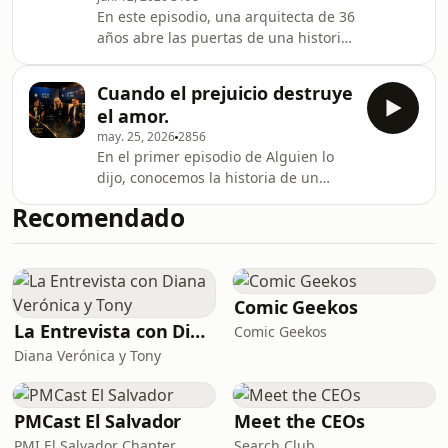
las relaciones impulsivas, no fue
En este episodio, una arquitecta de 36
debilidad. Fue una persona buscando
años abre las puertas de una historia
sobrevivir con lo que tenía. Alfonso y
íntima marcada por el amor profundo
Cristina nos ayudan a entender cómo
hacia su padre, las heridas
la historia familiar se cuela en
Cuando el prejuicio destruye
silenciosas de crecer en un hogar
el amor.
lleno de discusiones y la sensación de
may. 25, 2026
2856
llegar a la adultez preguntándose:
En el primer episodio de Alguien lo
“¿He fallado como mujer?”
dijo, conocemos la historia de un
abogado que se enamora de una
Recomendado
mujerfascinante ... hasta que
descubre un detalle que cambia por
completo la forma en que la ve.
Comic Geekos
La Entrevista con Diana Verónica y Tony
Comic Geekos
Diana Verónica y Tony
PMCast El Salvador
Meet the CEOs
PMI El Salvador Chapter
Search Club