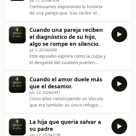
jul. 11, 2026
1834
cirugías estéticas que nunca fueron
Continuamos explorando la historia
suficientes — y en una deuda que no
de una pareja que, tras recibir el
es solo financiera.
diagnóstico complejo de su hijo,
comienza a vivir el duelo de maneras
Cuando una pareja reciben
completamente distintas. Mientras
el diagnóstico de su hijo,
uno intenta sostener a la familia, el
algo se rompe en silencio.
otro busca escapar del dolor
jul. 2, 2026
2608
refugiándose en una infidelidad. ¿Por
Este episodio explora como la culpa y
qué algunas personas huyen cuando
el desgaste del cuidado pueden
el sufrimiento es demasiado intenso?
erosionar un vínculo hasta volverlo
terreno fértil para la infidelidad. Una
Cuando el amor duele más
historia sobre lo que pasa cuando dos
que el desamor.
personas sobreviven a una crisis,
jun. 22, 2026
2941
pero dejan de sobrevivirse el uno al
Cinco años construyendo un vínculo
otro.
que era también su único refugio.
Cuando él se fue, no solo se fue una
pareja: se fue el único lugar donde LA
La hija que queria salvar a
se había sentido segura. Lo que vino
su padre
después, el alcohol, las noches vacías,
jun. 12, 2026
3198