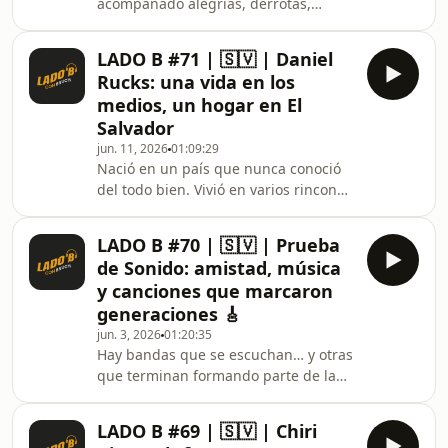
acompañado alegrías, derrotas,
periodismo, encontró en los
finales inolvidables y algunos de los
micrófonos una vocación que
momentos más importantes del
terminaría acompañá
LADO B #71 | 🇸🇻 | Daniel
deporte salvadoreño.Muchos conocen
Rucks: una vida en los
el grito de gol.Pocos conocen al
medios, un hogar en El
hombre detrás de él.En este episodio
Salvador
de Lado B con Bruch conversamos con
jun. 11, 2026
01:09:29
Jaime Vilanova sobre los caminos
Nació en un país que nunca conoció
inesperados que lo llevaron a la radio,
del todo bien. Vivió en varios rincones
aquella invitación de Ricardo “El Chiri“
del mundo. Construyó programas que
Rivas que terminó ca
hicieron historia en la televisión
LADO B #70 | 🇸🇻 | Prueba
salvadoreña.Pero detrás del
de Sonido: amistad, música
personaje, existe una historia mucho
y canciones que marcaron
más humana. En este episodio de
generaciones 🎸
Lado B con Bruch, conversamos con
jun. 3, 2026
01:20:35
Daniel Rucks, músico, productor,
Hay bandas que se escuchan… y otras
arquitecto y una de las figuras más
que terminan formando parte de la
reconocidas del entretenimiento
vida de una generación 🎸✨En este
salvadoreño. 🇸🇻Una conv
episodio de Lado B con Bruch,
LADO B #69 | 🇸🇻 | Chiri
conversamos con Martín Núñez y Alex