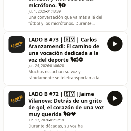
micrófono. 🎙️⚽
Salvador.Muchos recuerdan a Ramón
jul. 1, 2026
01:43:39
Fagoaga por haber formado parte de
Una conversación que va más allá del
la selección que representó al país en
fútbol y los micrófonos. Durante
el Mundial de España 82.Pocos
décadas, Eugenio Calderón ha sido
conocen todo lo
una de las voces más reconocidas del
LADO B #73 | 🇸🇻 | Carlos
periodismo deportivo salvadoreño.
Aranzamendi: El camino de
Sus narraciones, opiniones y frases
una vocación dedicada a la
han acompañado algunos de los
voz del deporte 🎙️📻⚽
momentos más memorables del
jun. 24, 2026
01:06:28
fútbol nacional, convirtiéndolo en un
Muchos escuchan su voz y
referente para varias generaciones.En
rápidamente se teletransportan a la
este episodio de Lado B con Bruch,
radio o televisión deportiva. Pero
conocemos a la perso
pocos conocen las historias detrás de
LADO B #72 | 🇸🇻 |Jaime
los micrófonos y las cámaras.En este
Vilanova: Detrás de un grito
episodio de Lado B con Bruch
de gol, el corazón de una voz
conversamos con Carlos
muy querida 🎙️⚽❤️
Aranzamendi, salvadoreño, quien se
jun. 17, 2026
01:12:19
define a sí mismo como un periodista
Durante décadas, su voz ha
empírico. Sin haber estudiado