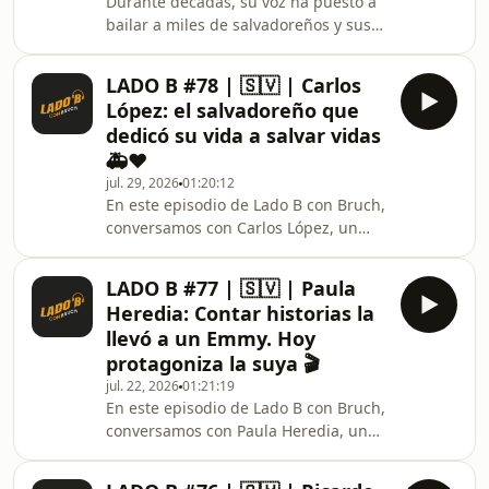
Durante décadas, su voz ha puesto a
bailar a miles de salvadoreños y sus
canciones forman parte de la historia
de la música tropical en El Salvador.
LADO B #78 | 🇸🇻 | Carlos
Pero detrás del artista que todos
López: el salvadoreño que
conocen como &quot;Pura Uva&quot;,
dedicó su vida a salvar vidas
existe una vida marcada por el
🚑❤️
esfuerzo, los momentos de gloria, las
jul. 29, 2026
01:20:12
caídas más difíciles y la
En este episodio de Lado B con Bruch,
determinación de volver a empezar.En
conversamos con Carlos López, un
este episodio de Lado B con Bruch,
salvadoreño que durante más de
conversamos con
cinco décadas ha dedicado su vida a
LADO B #77 | 🇸🇻 | Paula
servir a los demás desde la Cruz Roja
Heredia: Contar historias la
Salvadoreña. Una historia que
llevó a un Emmy. Hoy
demuestra que el heroísmo no
protagoniza la suya 🎬
siempre aparece en los titulares,
jul. 22, 2026
01:21:19
muchas veces se construye en
En este episodio de Lado B con Bruch,
silencio y salvando una vida a la
conversamos con Paula Heredia, una
vez.Desde una infancia marcada por
de las documentalistas salvadoreñas
las dificultades económicas, vend
más reconocidas a nivel internacional,