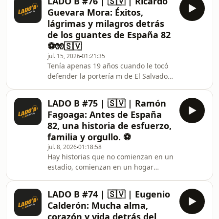
LADO B #76 | 🇸🇻 | Ricardo
sobre la vida que la llevó a descubrir
Guevara Mora: Éxitos,
que el cine podía convertirse en una
lágrimas y milagros detrás
forma de preservar la memoria,
de los guantes de España 82
resolver preguntas y contar historias
⚽🧤🇸🇻
que muchas veces quedan en
silencio.Hablamos de su infancia, de
jul. 15, 2026
01:21:35
Tenía apenas 19 años cuando le tocó
la familia que marcó profundamente
defender la portería m de El Salvador
su forma
en el Mundial de España 82. Desde
entonces, su nombre quedó ligado a
LADO B #75 | 🇸🇻 | Ramón
uno de los capítulos más recordados
Fagoaga: Antes de España
de la historia del fútbol salvadoreño.
82, una historia de esfuerzo,
Pero muy pocos conocen todo lo que
familia y orgullo. ⚽
vivió antes, durante y después de
jul. 8, 2026
01:18:58
aquel momento.En este episodio de
Hay historias que no comienzan en un
Lado B con Bruch, conversamos con
estadio, comienzan en un hogar
Ricardo Guevara Mora sobre sus
donde el esfuerzo era parte de todos
primeros pasos
los días, donde el trabajo honrado
LADO B #74 | 🇸🇻 | Eugenio
enseñó lecciones que durarían toda la
Calderón: Mucha alma,
vida y donde un niño soñaba con
corazón y vida detrás del
defender algún día la camiseta de El