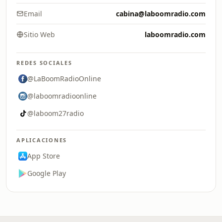
Email
cabina@laboomradio.com
Sitio Web
laboomradio.com
REDES SOCIALES
@LaBoomRadioOnline
@laboomradioonline
@laboom27radio
APLICACIONES
App Store
Google Play