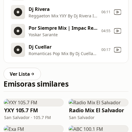
Dj Rivera
06:11
Reggaeton Mix YXY By Dj Rivera I.R. | Impac Records
Por Siempre Mix | Impac Records | DJ Dan
04:55
Yoskar Sarante
Dj Cuellar
00:17
Romanticas Pop Mix By Dj Cuellar I.R. | Impac Records
Ver Lista
Emisoras similares
YXY 105.7 FM
Radio Mix El Salvador
San Salvador · 105.7 FM
San Salvador