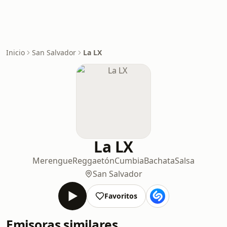
Inicio
San Salvador
La LX
La LX
Merengue
Reggaetón
Cumbia
Bachata
Salsa
San Salvador
Favoritos
Emisoras similares