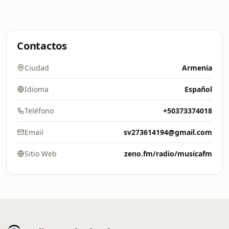
Contactos
Ciudad
Armenia
Idioma
Español
Teléfono
+50373374018
Email
sv273614194@gmail.com
Sitio Web
zeno.fm/radio/musicafm