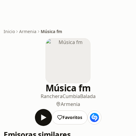
Inicio
Armenia
Música fm
Música fm
Ranchera
Cumbia
Balada
Armenia
Favoritos
Emisoras similares