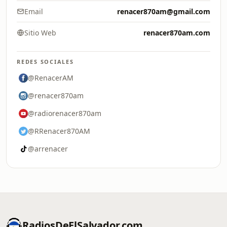
Email
renacer870am@gmail.com
Sitio Web
renacer870am.com
REDES SOCIALES
@RenacerAM
@renacer870am
@radiorenacer870am
@RRenacer870AM
@arrenacer
RadiosDeElSalvador.com