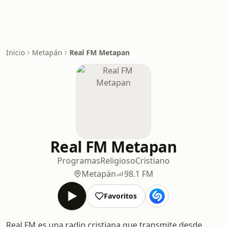
Inicio
Metapán
Real FM Metapan
Real FM Metapan
Programas
Religioso
Cristiano
Metapán
98.1 FM
Favoritos
Real FM es una radio cristiana que transmite desde