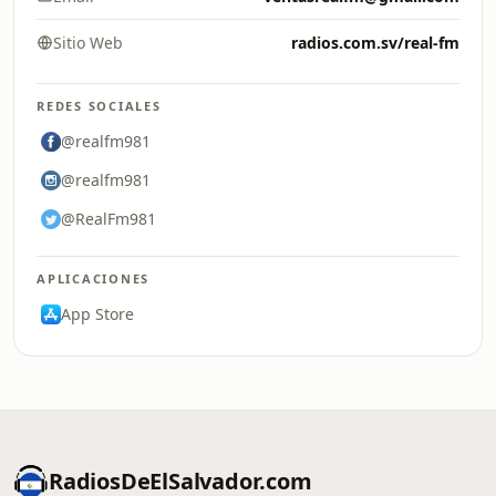
Sitio Web
radios.com.sv/real-fm
REDES SOCIALES
@realfm981
@realfm981
@RealFm981
APLICACIONES
App Store
RadiosDeElSalvador.com