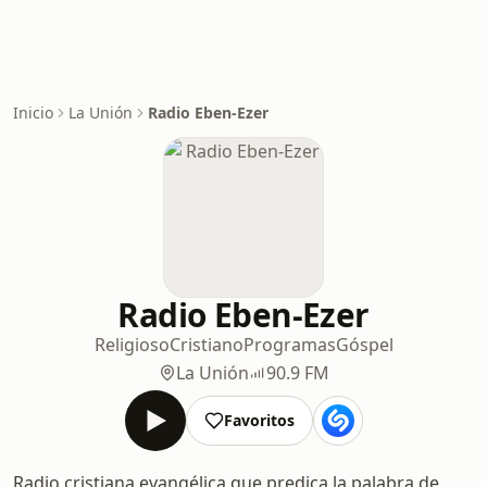
Inicio
La Unión
Radio Eben-Ezer
Radio Eben-Ezer
Religioso
Cristiano
Programas
Góspel
La Unión
90.9 FM
Favoritos
Radio cristiana evangélica que predica la palabra de