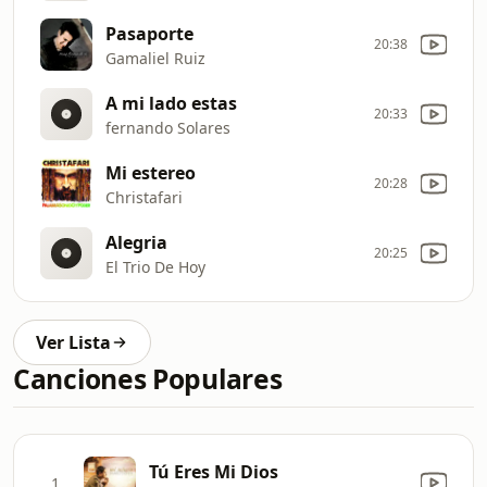
Pasaporte
20:38
Gamaliel Ruiz
A mi lado estas
20:33
fernando Solares
Mi estereo
20:28
Christafari
Alegria
20:25
El Trio De Hoy
Ver Lista
Canciones Populares
Tú Eres Mi Dios
1