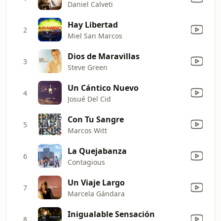
Daniel Calveti
Hay Libertad
2
Miel San Marcos
Dios de Maravillas
3
Steve Green
Un Cántico Nuevo
4
Josué Del Cid
Con Tu Sangre
5
Marcos Witt
La Quejabanza
6
Contagious
Un Viaje Largo
7
Marcela Gándara
Inigualable Sensación
8